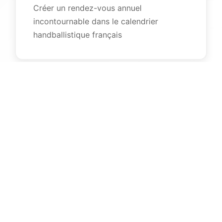
Créer un rendez-vous annuel
incontournable dans le calendrier
handballistique français
Pyrénées Hand Challenge 2027
Tournoi d'excellence handballistique au cœur du
Comminges, réunissant l'élite des clubs français de
Starligue et Proligue.
Janvier 2027
Gymnase Jacques Ferjoux