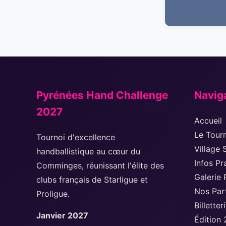
Pyrénées Hand Challenge
Navig
2027
Accueil
Le Tour
Tournoi d'excellence
Village 
handballistique au cœur du
Infos Pr
Comminges, réunissant l'élite des
Galerie 
clubs français de Starligue et
Nos Par
Proligue.
Billetter
Janvier 2027
Édition