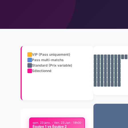
VIP (Pass uniquement)
7
Pass multi-matchs
6
Standard (Prix variable)
5
Sélectionné
4
3
2
1
sam. 23 janv. - Ven. 23 Jan · 18h00
Équipe 1 vs Équipe 2