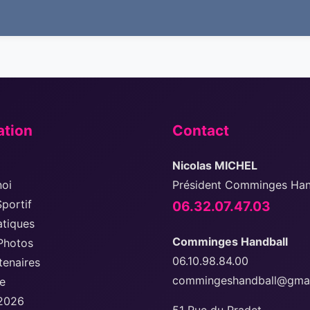
ation
Contact
Nicolas MICHEL
noi
Président Comminges Han
Sportif
06.32.07.47.03
atiques
Comminges Handball
Photos
06.10.98.84.00
tenaires
commingeshandball@gmai
ie
 2026